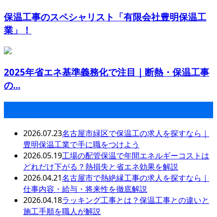
保温工事のスペシャリスト「有限会社豊明保温工
業」！
2025年省エネ基準義務化で注目｜断熱・保温工事
の...
最近の投稿
2026.07.23
名古屋市緑区で保温工の求人を探すなら｜
豊明保温工業で手に職をつけよう
2026.05.19
工場の配管保温で年間エネルギーコストは
どれだけ下がる？熱損失と省エネ効果を解説
2026.04.21
名古屋市で熱絶縁工事の求人を探すなら｜
仕事内容・給与・将来性を徹底解説
2026.04.18
ラッキング工事とは？保温工事との違いと
施工手順を職人が解説