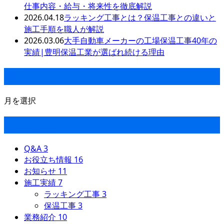
仕事内容・給与・将来性を徹底解説
2026.04.18
ラッキング工事とは？保温工事との違いと
施工手順を職人が解説
2026.03.06
大手自動車メーカーの工場保温工事40年の
実績|豊明保温工業が選ばれ続ける理由
月別アーカイブ
月を選択
カテゴリー
Q&A
3
お役立ち情報
16
お知らせ
11
施工実績
7
ラッキング工事
3
保温工事
3
業務紹介
10