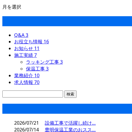
月を選択
カテゴリー
Q&A
3
お役立ち情報
16
お知らせ
11
施工実績
7
ラッキング工事
3
保温工事
3
業務紹介
10
求人情報
70
コラム
2026/07/21
設備工事で活躍し続け…
2026/07/14
豊明保温工業のおスス…