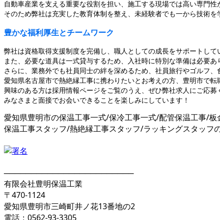
自動車産業を支える重要な役割を担い、施工する現場では高い専門性
そのため弊社は充実した教育体制を整え、未経験者でも一から技術を
豊かな福利厚生とチームワーク
弊社は資格取得支援制度を完備し、職人としての成長をサポートして
また、必要な道具は一式貸与するため、入社時に特別な準備は必要あ
さらに、業務外でも社員同士の絆を深めるため、社員旅行やゴルフ、
愛知県名古屋市で熱絶縁工事に携わりたいとお考えの方、豊明市で転
興味のある方は採用情報ページをご覧のうえ、ぜひ弊社求人にご応募
みなさまと面接でお会いできることを楽しみにしています！
愛知県豊明市の保温工事一式/保冷工事一式/配管保温工事/板
保温工事スタッフ/熱絶縁工事スタッフ/ラッキングスタッフ
────────────────────────
有限会社豊明保温工業
〒470-1124
愛知県豊明市三崎町井ノ花13番地の2
電話：0562-93-3305